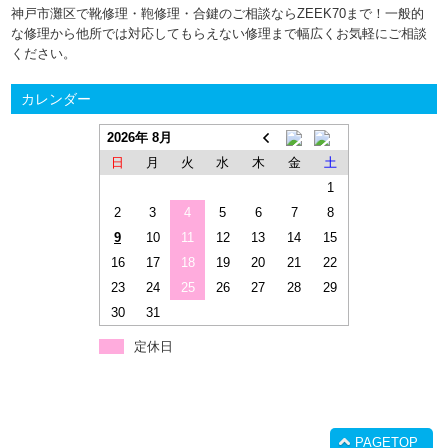
神戸市灘区で靴修理・鞄修理・合鍵のご相談ならZEEK70まで！一般的
な修理から他所では対応してもらえない修理まで幅広くお気軽にご相談
ください。
カレンダー
2026年 8月
日
月
火
水
木
金
土
1
2
3
4
5
6
7
8
9
10
11
12
13
14
15
16
17
18
19
20
21
22
23
24
25
26
27
28
29
30
31
定休日
PAGETOP