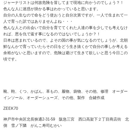
ジャーナリストは何故危険を冒してまで現地に向かうのでしょう？！
色んな人に迷惑が掛かる事はわかっていると思います。
自分の人生なので命をどう使おうと自分次第ですが、一人で生まれて一
人で育った訳ではありませんよね・・・
色んな人との出会いで自分を育ててくれた人達の事を少しでも考えなけ
れば、恩を仇で返す事になるのではないでしょうか？！
日本は恵まれているので、よその国の事が気になるのでしょうが、北朝
鮮なんかで育っていたらその日をどう生き抜くかで自分の事しか考える
余裕がないと思いますので、危険は避けて生きて欲しいと思う今日この
頃です。
靴、鞄、くつ、かばん、革もの、履物、袋物、その他、修理 オーダー
インソール、オーダーシューズ、その他、製作 合鍵作成
ZEEK70
神戸市中央区北長狭通2-31-59 阪急三宮 西口高架下２丁目商店街 北
側 雪ノ下隣 がんこ寿司むかい