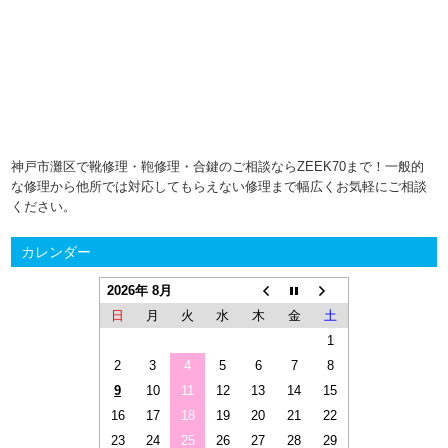
神戸市灘区で靴修理・鞄修理・合鍵のご相談ならZEEK70まで！一般的
な修理から他所では対応してもらえない修理まで幅広くお気軽にご相談
ください。
カレンダー
2026年 8月
日
月
火
水
木
金
土
1
2
3
4
5
6
7
8
9
10
11
12
13
14
15
16
17
18
19
20
21
22
23
24
25
26
27
28
29