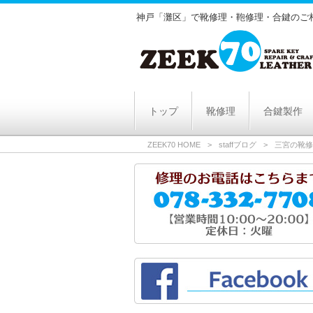
神戸「灘区」で靴修理・鞄修理・合鍵のご相
トップ
靴修理
合鍵製作
ZEEK70 HOME
>
staffブログ
>
三宮の靴修