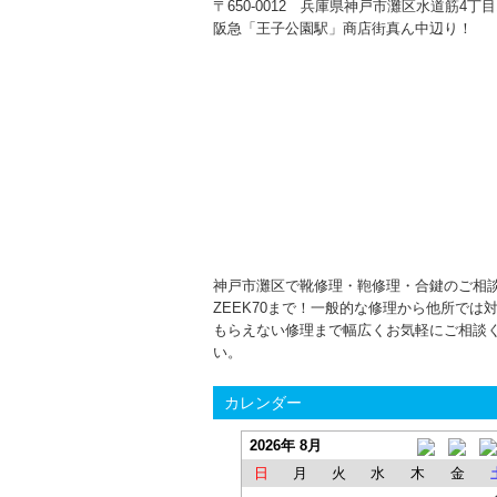
〒650-0012 兵庫県神戸市灘区水道筋4丁目1
阪急「王子公園駅」商店街真ん中辺り！
神戸市灘区で靴修理・鞄修理・合鍵のご相
ZEEK70まで！一般的な修理から他所では
もらえない修理まで幅広くお気軽にご相談
い。
カレンダー
2026年 8月
日
月
火
水
木
金