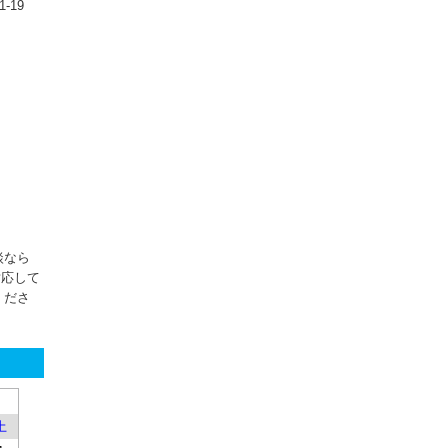
‐19
談なら
対応して
くださ
土