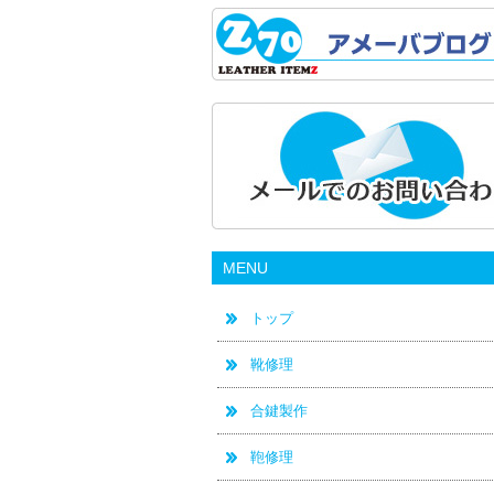
MENU
トップ
靴修理
合鍵製作
鞄修理