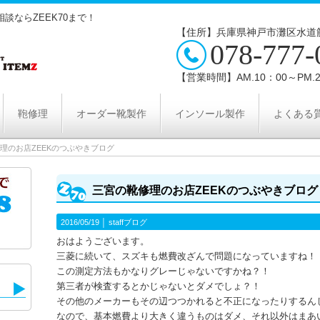
談ならZEEK70まで！
【住所】兵庫県神戸市灘区水道筋
078-777-
【営業時間】AM.10：00～PM.2
鞄修理
オーダー靴製作
インソール製作
よくある
理のお店ZEEKのつぶやきブログ
三宮の靴修理のお店ZEEKのつぶやきブログ
2016/05/19 │
staffブログ
おはようございます。
三菱に続いて、スズキも燃費改ざんで問題になっていますね！
この測定方法もかなりグレーじゃないですかね？！
第三者が検査するとかじゃないとダメでしょ？！
その他のメーカーもその辺つつかれると不正になったりするん
なので、基本燃費より大きく違うものはダメ、それ以外はまあ