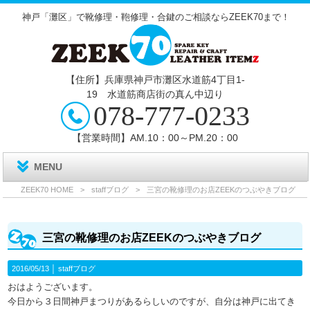
神戸「灘区」で靴修理・鞄修理・合鍵のご相談ならZEEK70まで！
【住所】兵庫県神戸市灘区水道筋4丁目1‐
19 水道筋商店街の真ん中辺り
078-777-0233
【営業時間】AM.10：00～PM.20：00
MENU
ZEEK70 HOME
>
staffブログ
>
三宮の靴修理のお店ZEEKのつぶやきブログ
三宮の靴修理のお店ZEEKのつぶやきブログ
2016/05/13 │
staffブログ
おはようございます。
今日から３日間神戸まつりがあるらしいのですが、自分は神戸に出てき