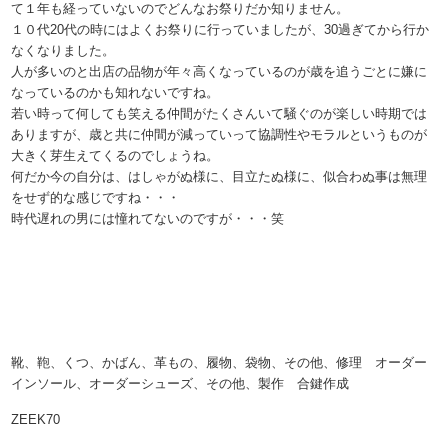
て１年も経っていないのでどんなお祭りだか知りません。
１０代20代の時にはよくお祭りに行っていましたが、30過ぎてから行か
なくなりました。
人が多いのと出店の品物が年々高くなっているのが歳を追うごとに嫌に
なっているのかも知れないですね。
若い時って何しても笑える仲間がたくさんいて騒ぐのが楽しい時期では
ありますが、歳と共に仲間が減っていって協調性やモラルというものが
大きく芽生えてくるのでしょうね。
何だか今の自分は、はしゃがぬ様に、目立たぬ様に、似合わぬ事は無理
をせず的な感じですね・・・
時代遅れの男には憧れてないのですが・・・笑
靴、鞄、くつ、かばん、革もの、履物、袋物、その他、修理 オーダー
インソール、オーダーシューズ、その他、製作 合鍵作成
ZEEK70