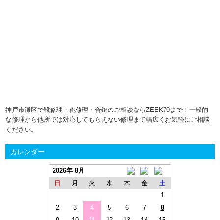
神戸市灘区で靴修理・鞄修理・合鍵のご相談ならZEEK70まで！一般的
な修理から他所では対応してもらえない修理まで幅広くお気軽にご相談
ください。
カレンダー
2026年 8月
日
月
火
水
木
金
土
1
2
3
4
5
6
7
8
9
10
11
12
13
14
15