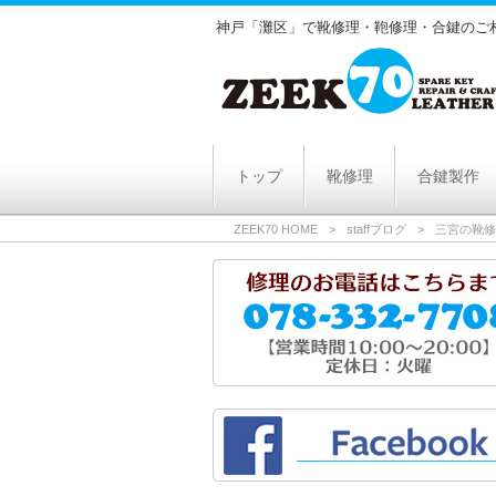
神戸「灘区」で靴修理・鞄修理・合鍵のご相
トップ
靴修理
合鍵製作
ZEEK70 HOME
>
staffブログ
>
三宮の靴修