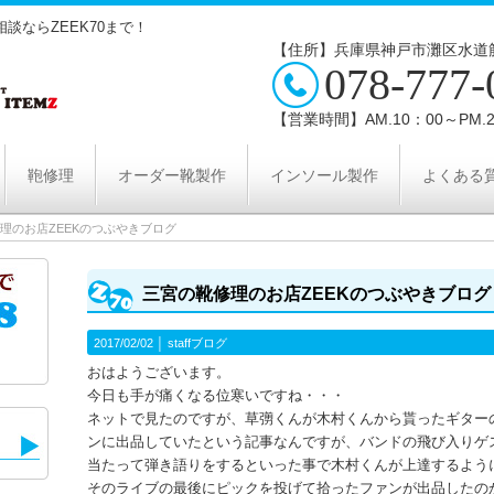
談ならZEEK70まで！
【住所】兵庫県神戸市灘区水道筋
078-777-
【営業時間】AM.10：00～PM.2
鞄修理
オーダー靴製作
インソール製作
よくある
理のお店ZEEKのつぶやきブログ
三宮の靴修理のお店ZEEKのつぶやきブログ
2017/02/02 │
staffブログ
おはようございます。
今日も手が痛くなる位寒いですね・・・
ネットで見たのですが、草彅くんが木村くんから貰ったギター
ンに出品していたという記事なんですが、バンドの飛び入りゲ
当たって弾き語りをするといった事で木村くんが上達するよう
そのライブの最後にピックを投げて拾ったファンが出品したの