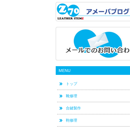
MENU
トップ
靴修理
合鍵製作
鞄修理