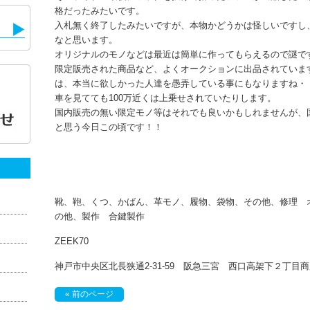
格だったみたいです。
入札無く終了したみたいですが、本物かどうかは怪しいですし
なと思います。
オリジナルのモノなどは最近は簡単に作ってもらえるので謎で
限定販売された商品など、よくオークションに出品されていま
は、本当に欲しかった人達を愚弄している事にもなりますね・
車を見てても100万近くは上乗せされていたりします。
国内販売の無い限定モノ等はそれでも良いかもしれませんが、
と思う今日この頃です！！
靴、鞄、くつ、かばん、革モノ、履物、袋物、その他、修理 
の他、製作 合鍵製作
ZEEK70
神戸市中央区北長狭通2-31-59 阪急三宮 西口高架下２丁
« 前のページ