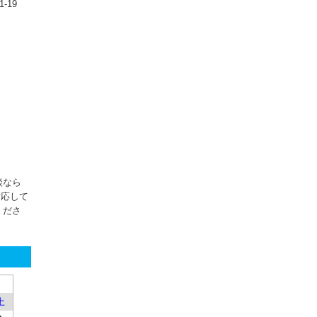
‐19
談なら
対応して
くださ
土