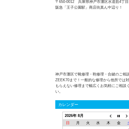
〒650-0012 兵庫県神戸市灘区水道筋4丁目1
阪急「王子公園駅」商店街真ん中辺り！
神戸市灘区で靴修理・鞄修理・合鍵のご相
ZEEK70まで！一般的な修理から他所では
もらえない修理まで幅広くお気軽にご相談
い。
カレンダー
2026年 8月
日
月
火
水
木
金