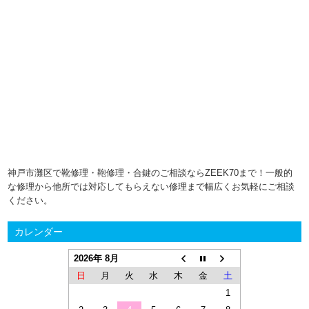
神戸市灘区で靴修理・鞄修理・合鍵のご相談ならZEEK70まで！一般的
な修理から他所では対応してもらえない修理まで幅広くお気軽にご相談
ください。
カレンダー
2026年 8月
日
月
火
水
木
金
土
1