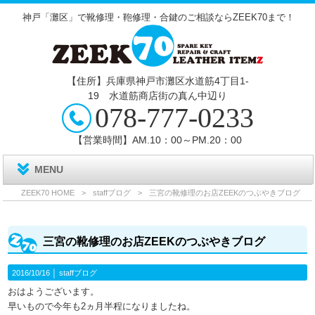
神戸「灘区」で靴修理・鞄修理・合鍵のご相談ならZEEK70まで！
【住所】兵庫県神戸市灘区水道筋4丁目1‐
19 水道筋商店街の真ん中辺り
078-777-0233
【営業時間】AM.10：00～PM.20：00
MENU
ZEEK70 HOME
>
staffブログ
>
三宮の靴修理のお店ZEEKのつぶやきブログ
三宮の靴修理のお店ZEEKのつぶやきブログ
2016/10/16 │
staffブログ
おはようございます。
早いもので今年も2ヵ月半程になりましたね。