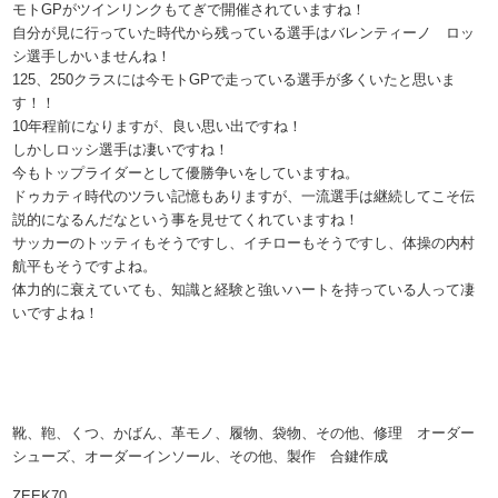
モトGPがツインリンクもてぎで開催されていますね！
自分が見に行っていた時代から残っている選手はバレンティーノ ロッ
シ選手しかいませんね！
125、250クラスには今モトGPで走っている選手が多くいたと思いま
す！！
10年程前になりますが、良い思い出ですね！
しかしロッシ選手は凄いですね！
今もトップライダーとして優勝争いをしていますね。
ドゥカティ時代のツラい記憶もありますが、一流選手は継続してこそ伝
説的になるんだなという事を見せてくれていますね！
サッカーのトッティもそうですし、イチローもそうですし、体操の内村
航平もそうですよね。
体力的に衰えていても、知識と経験と強いハートを持っている人って凄
いですよね！
靴、鞄、くつ、かばん、革モノ、履物、袋物、その他、修理 オーダー
シューズ、オーダーインソール、その他、製作 合鍵作成
ZEEK70