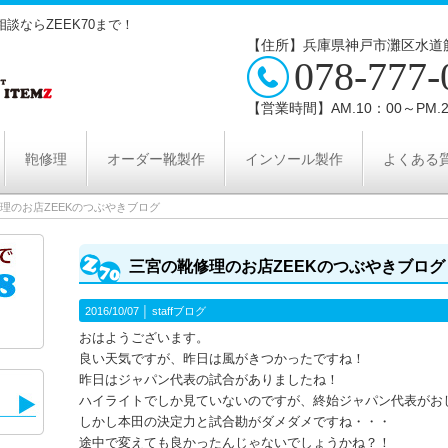
談ならZEEK70まで！
【住所】兵庫県神戸市灘区水道筋
078-777-
【営業時間】AM.10：00～PM.2
鞄修理
オーダー靴製作
インソール製作
よくある
理のお店ZEEKのつぶやきブログ
三宮の靴修理のお店ZEEKのつぶやきブログ
2016/10/07 │
staffブログ
おはようございます。
良い天気ですが、昨日は風がきつかったですね！
昨日はジャパン代表の試合がありましたね！
ハイライトでしか見ていないのですが、終始ジャパン代表がお
しかし本田の決定力と試合勘がダメダメですね・・・
途中で変えても良かったんじゃないでしょうかね？！