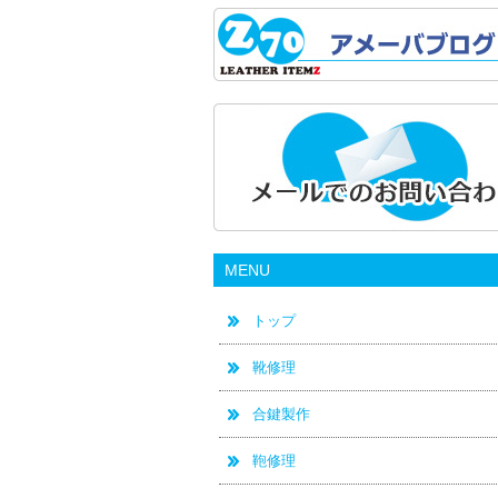
MENU
トップ
靴修理
合鍵製作
鞄修理