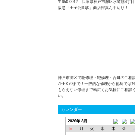
〒650-0012 兵庫県神戸市灘区水道筋4丁目1
阪急「王子公園駅」商店街真ん中辺り！
神戸市灘区で靴修理・鞄修理・合鍵のご相
ZEEK70まで！一般的な修理から他所では
もらえない修理まで幅広くお気軽にご相談
い。
カレンダー
2026年 8月
日
月
火
水
木
金