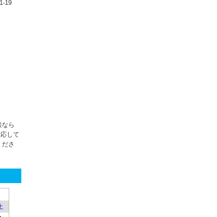
‐19
談なら
対応して
くださ
土