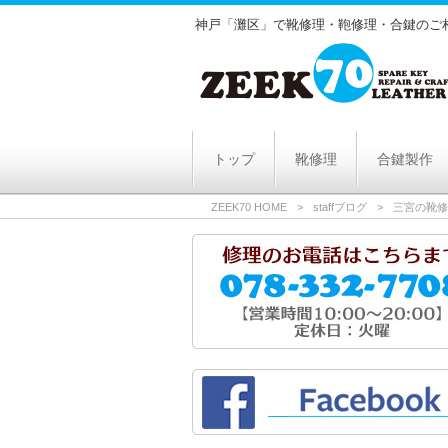
神戸「灘区」で靴修理・鞄修理・合鍵のご相
トップ
靴修理
合鍵製作
ZEEK70 HOME
>
staffブログ
>
三宮の靴修