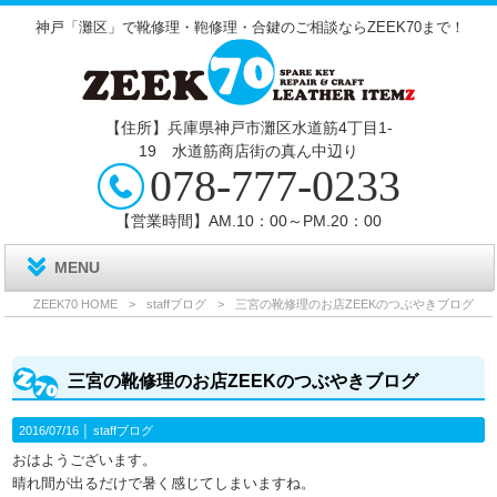
神戸「灘区」で靴修理・鞄修理・合鍵のご相談ならZEEK70まで！
【住所】兵庫県神戸市灘区水道筋4丁目1‐
19 水道筋商店街の真ん中辺り
078-777-0233
【営業時間】AM.10：00～PM.20：00
MENU
ZEEK70 HOME
>
staffブログ
>
三宮の靴修理のお店ZEEKのつぶやきブログ
三宮の靴修理のお店ZEEKのつぶやきブログ
2016/07/16 │
staffブログ
おはようございます。
晴れ間が出るだけで暑く感じてしまいますね。