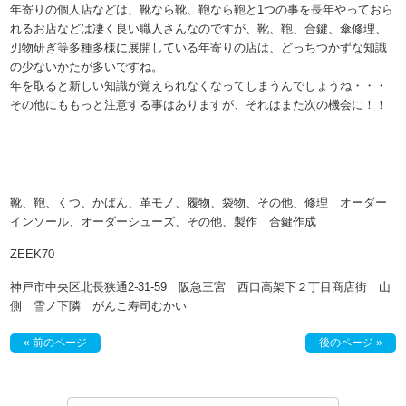
年寄りの個人店などは、靴なら靴、鞄なら鞄と1つの事を長年やっておら
れるお店などは凄く良い職人さんなのですが、靴、鞄、合鍵、傘修理、
刃物研ぎ等多種多様に展開している年寄りの店は、どっちつかずな知識
の少ないかたが多いですね。
年を取ると新しい知識が覚えられなくなってしまうんでしょうね・・・
その他にももっと注意する事はありますが、それはまた次の機会に！！
靴、鞄、くつ、かばん、革モノ、履物、袋物、その他、修理 オーダー
インソール、オーダーシューズ、その他、製作 合鍵作成
ZEEK70
神戸市中央区北長狭通2-31-59 阪急三宮 西口高架下２丁目商店街 山
側 雪ノ下隣 がんこ寿司むかい
« 前のページ
後のページ »