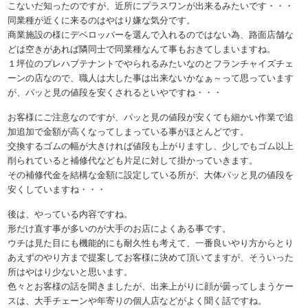
こないだ知ったのですが、近所にプラスワンが出来るみたいです・・・
同業種が近くに来るのはやはり嫌な気分です。
商業施設の様にデベロッパーを選んで入れるのではない為、路面店舗な
どは空きがあれば隣同士で同業種なんて事もおきてしまいますね。
１坪位のプレハブテナントでやられるみたいなのとフランチャイズチェ
ーンの店なので、職人は大した事は出来ないかなぁ～って思っています
が、パッと見の値段を安くされるといやですね・・・
お客様にご注意なのですが、パッと見の値段が安くても細かい作業で追
加追加で金額が高くなってしまっている事がほとんどです。
交換するゴムの幅が大きければ値段も上がりますし、少しでもゴム以上
削られていると補修代なども片足に対して掛かっていきます。
その補修代金を結構な金額に設定している所が、大体パッと見の値段を
安くしていますね・・・
後は、やっている内容ですね。
形だけ直す事が多いのが大手のお店によくある事です。
ウチは見た目にも機能的にも耐久性も考えて、一番良いやり方からとり
あえずのやり方まで提案してお客様に決めて頂いてますが、そういった
所はやはり少ないと思います。
色々とお客様の話を聞きましたが、出来上がりに顔が曇ってしまうケー
スは、大手チェーンや年寄りの個人店などがよく聞く話ですね。