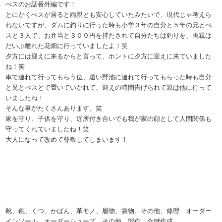
べスのお話番外編です！
とにかくべスが居ると両親とも安心していたみたいで、現代じゃ考えら
れないですが、ダムに釣りに行った時も小学３年の自分と５年の兄とべ
スと３人で、お弁当と３００円を持たされて自分たちは釣りを、両親は
だいぶ離れた花畑に行っていましたよ！笑
夕方には迎えに来るからと言って、ホントに夕方に迎えに来ていました
ね！笑
車で連れて行ってもらう位、遠い野池に連れて行ってもらった時も自分
と兄とべスとで置いていかれて、迎えの時間告げられて親は他に行って
いましたね！
そんな事がたくさんあります。笑
家を守り、子供を守り、近所付き合いでも我が家の顔として人間関係も
守ってくれていましたね！笑
大人になって改めて尊敬してしまいます！
靴、鞄、くつ、かばん、革モノ、履物、袋物、その他、修理 オーダー
インソール、オーダーシューズ、その他、製作 合鍵作成