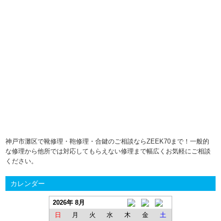
神戸市灘区で靴修理・鞄修理・合鍵のご相談ならZEEK70まで！一般的
な修理から他所では対応してもらえない修理まで幅広くお気軽にご相談
ください。
カレンダー
2026年 8月
日
月
火
水
木
金
土