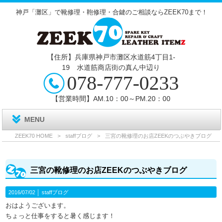
神戸「灘区」で靴修理・鞄修理・合鍵のご相談ならZEEK70まで！
【住所】兵庫県神戸市灘区水道筋4丁目1‐
19 水道筋商店街の真ん中辺り
078-777-0233
【営業時間】AM.10：00～PM.20：00
MENU
ZEEK70 HOME
>
staffブログ
>
三宮の靴修理のお店ZEEKのつぶやきブログ
三宮の靴修理のお店ZEEKのつぶやきブログ
2016/07/02 │
staffブログ
おはようございます。
ちょっと仕事をすると暑く感じます！