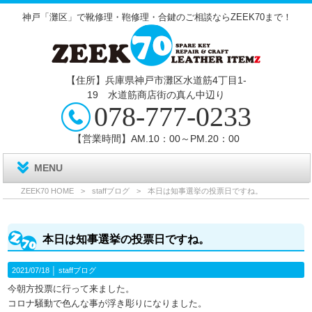
神戸「灘区」で靴修理・鞄修理・合鍵のご相談ならZEEK70まで！
【住所】兵庫県神戸市灘区水道筋4丁目1‐
19 水道筋商店街の真ん中辺り
078-777-0233
【営業時間】AM.10：00～PM.20：00
MENU
ZEEK70 HOME
>
staffブログ
>
本日は知事選挙の投票日ですね。
本日は知事選挙の投票日ですね。
2021/07/18 │
staffブログ
今朝方投票に行って来ました。
コロナ騒動で色んな事が浮き彫りになりました。